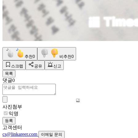
추천
0
비추천
0
스크랩
공유
신고
목록
댓글
0
사진첨부
익명
등록
고객센터
cs@linkareer.com
이메일 문의