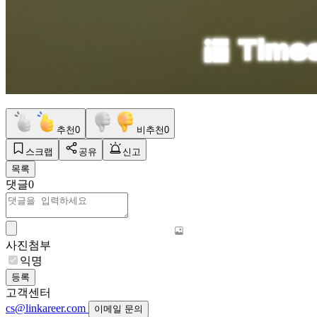
추천
0
비추천
0
스크랩
공유
신고
목록
댓글
0
사진첨부
익명
등록
고객센터
cs@linkareer.com
이메일 문의