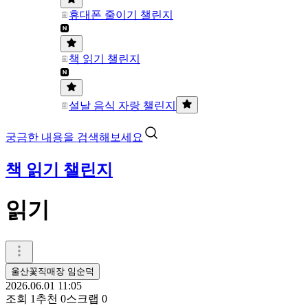
휴대폰 줄이기 챌린지
책 읽기 챌린지
설날 음식 자랑 챌린지
궁금한 내용을 검색해보세요
책 읽기 챌린지
읽기
울산꽃직매장 임순덕
2026.06.01 11:05
조회
1
추천
0
스크랩
0