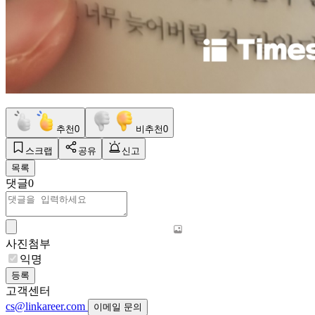
추천
0
비추천
0
스크랩
공유
신고
목록
댓글
0
사진첨부
익명
등록
고객센터
cs@linkareer.com
이메일 문의