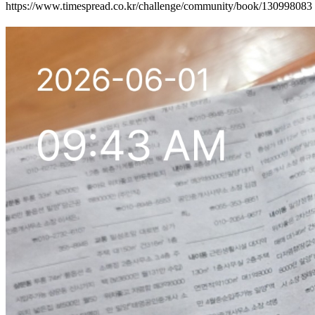
https://www.timespread.co.kr/challenge/community/book/130998083