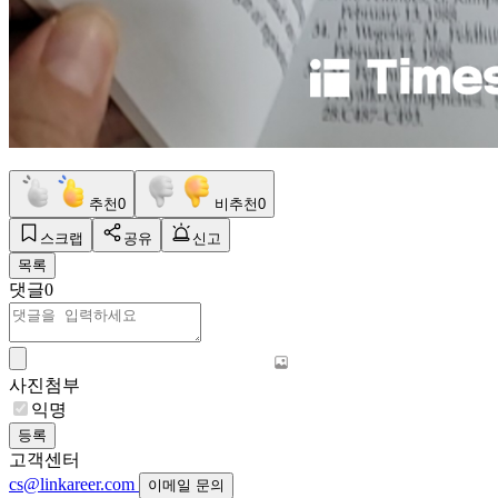
추천
0
비추천
0
스크랩
공유
신고
목록
댓글
0
사진첨부
익명
등록
고객센터
cs@linkareer.com
이메일 문의