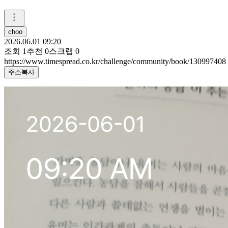
choo
2026.06.01 09:20
조회
1
추천
0
스크랩
0
https://www.timespread.co.kr/challenge/community/book/130997408
주소복사