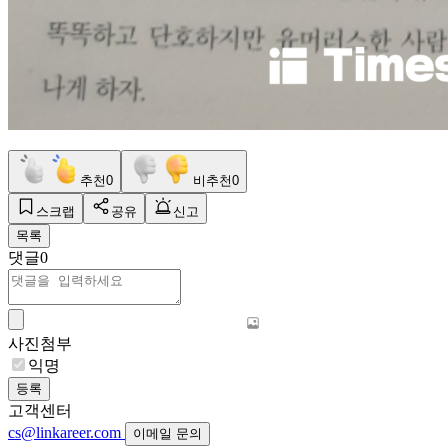
추천
0
비추천
0
스크랩
공유
신고
목록
댓글
0
사진첨부
익명
등록
고객센터
cs@linkareer.com
이메일 문의