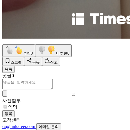
추천
0
비추천
0
스크랩
공유
신고
목록
댓글
0
사진첨부
익명
등록
고객센터
cs@linkareer.com
이메일 문의