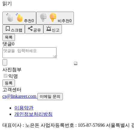
읽기
추천
0
비추천
0
스크랩
공유
신고
목록
댓글
0
사진첨부
익명
등록
고객센터
cs@linkareer.com
이메일 문의
이용약관
개인정보처리방침
대표이사 : 노은돈
사업자등록번호 : 105-87-57696
서울특별시 강남