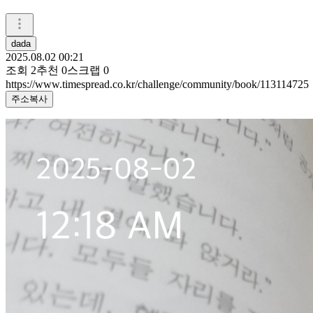
dada
2025.08.02 00:21
조회
2
추천
0
스크랩
0
https://www.timespread.co.kr/challenge/community/book/113114725
주소복사