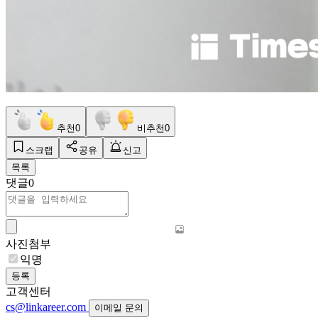
추천
0
비추천
0
스크랩
공유
신고
목록
댓글
0
사진첨부
익명
등록
고객센터
cs@linkareer.com
이메일 문의