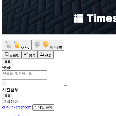
추천
0
비추천
0
스크랩
공유
신고
목록
댓글
0
사진첨부
등록
고객센터
cs@linkareer.com
이메일 문의