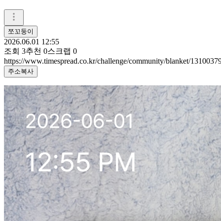
쪼꼬둥이
2026.06.01 12:55
조회
3
추천
0
스크랩
0
https://www.timespread.co.kr/challenge/community/blanket/1310037
주소복사