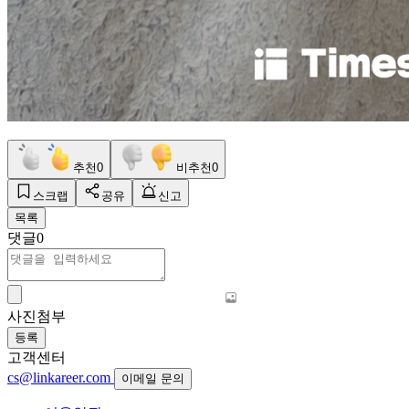
추천
0
비추천
0
스크랩
공유
신고
목록
댓글
0
사진첨부
등록
고객센터
cs@linkareer.com
이메일 문의