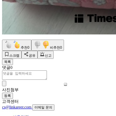
추천
0
비추천
0
스크랩
공유
신고
목록
댓글
0
사진첨부
등록
고객센터
cs@linkareer.com
이메일 문의