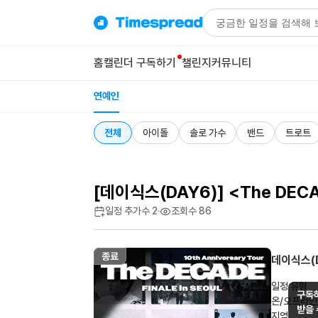
홈
캘린더 구독하기
챌린지
커뮤니티
연예인
전체
아이돌
솔로 가수
밴드
트로트
[데이식스(DAY6)] <The DECADE
일정 추가수
2
조회수
86
종료
데이식스(
일정 유형
구독하
온/오프라인
받을 
지역