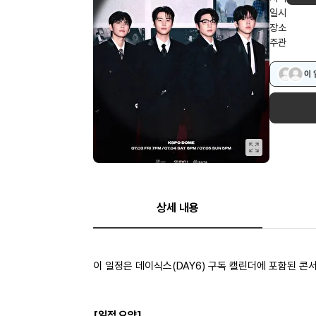
일시
장소
주관
이 
상세 내용
이 일정은 데이식스(DAY6) 구독 캘린더에 포함된 콘
[일정 요약]