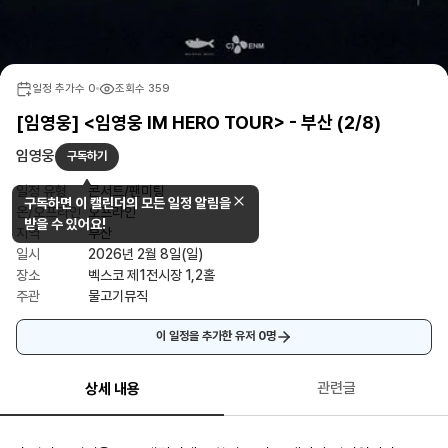
일정 추가수
0
조회수
359
[임영웅] <임영웅 IM HERO TOUR> - 부산 (2/8)
임영웅
구독하기
일정 유형
콘서트/팬미팅
구독하면 이 캘린더의 모든 일정 알림을
온/오프라인
오프라인
받을 수 있어요!
지역
부산
일시
2026년 2월 8일(일)
장소
벡스코 제1전시장 1,2홀
주관
물고기뮤직
이 일정을 추가한 유저
0
명
관련글
상세 내용