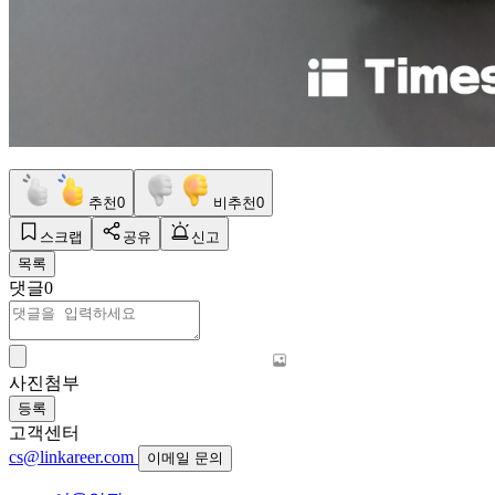
추천
0
비추천
0
스크랩
공유
신고
목록
댓글
0
사진첨부
등록
고객센터
cs@linkareer.com
이메일 문의