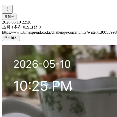
류혜선
2026.05.10 22:26
조회
1
추천
0
스크랩
0
https://www.timespread.co.kr/challenge/community/water/130053998
주소복사