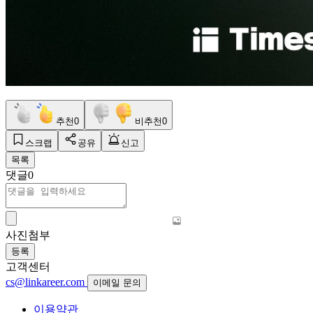
추천
0
비추천
0
스크랩
공유
신고
목록
댓글
0
사진첨부
등록
고객센터
cs@linkareer.com
이메일 문의
이용약관