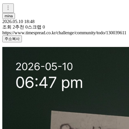
mina
2026.05.10 18:48
조회
2
추천
0
스크랩
0
https://www.timespread.co.kr/challenge/community/todo/130039611
주소복사