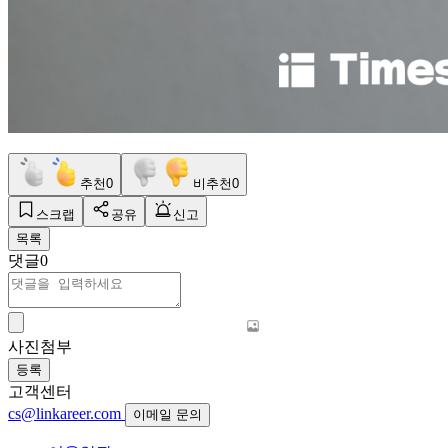
추천
0
비추천
0
스크랩
공유
신고
목록
댓글
0
사진첨부
등록
고객센터
cs@linkareer.com
이메일 문의