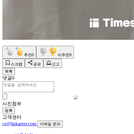
추천
0
비추천
0
스크랩
공유
신고
목록
댓글
0
사진첨부
등록
고객센터
cs@linkareer.com
이메일 문의