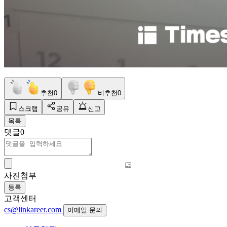
추천
0
비추천
0
스크랩
공유
신고
목록
댓글
0
사진첨부
등록
고객센터
cs@linkareer.com
이메일 문의