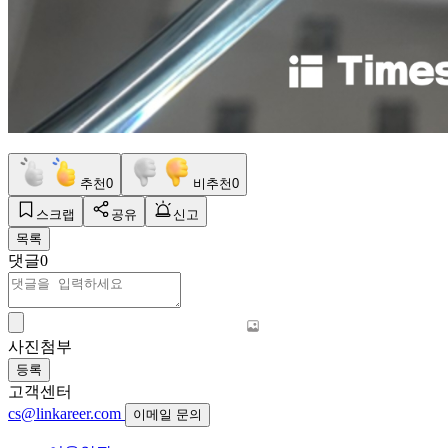
추천
0
비추천
0
스크랩
공유
신고
목록
댓글
0
사진첨부
등록
고객센터
cs@linkareer.com
이메일 문의