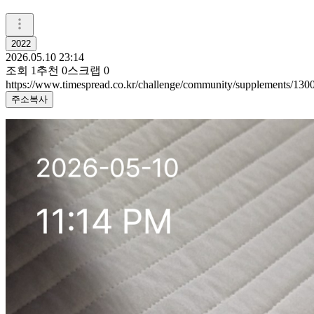
2022
2026.05.10 23:14
조회
1
추천
0
스크랩
0
https://www.timespread.co.kr/challenge/community/supplements/13
주소복사