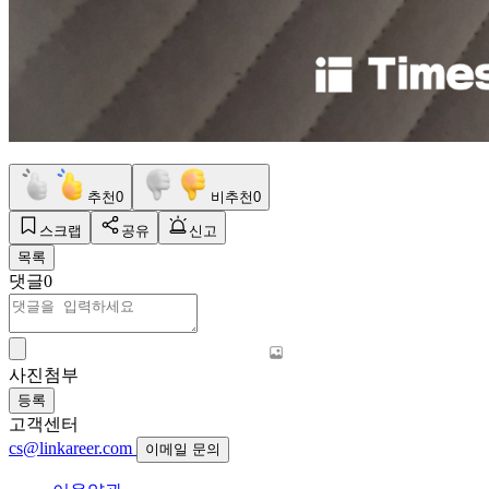
추천
0
비추천
0
스크랩
공유
신고
목록
댓글
0
사진첨부
등록
고객센터
cs@linkareer.com
이메일 문의