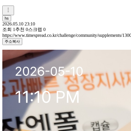
hs
2026.05.10 23:10
조회
1
추천
0
스크랩
0
https://www.timespread.co.kr/challenge/community/supplements/13
주소복사