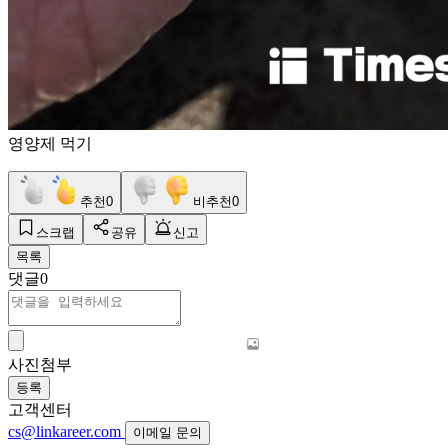
영양제 먹기
추천
0
비추천
0
스크랩
공유
신고
목록
댓글
0
사진첨부
등록
고객센터
cs@linkareer.com
이메일 문의