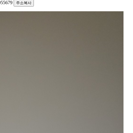
0055679
주소복사