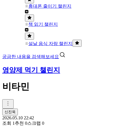
휴대폰 줄이기 챌린지
책 읽기 챌린지
설날 음식 자랑 챌린지
궁금한 내용을 검색해보세요
영양제 먹기 챌린지
비타민
신진욱
2026.05.10 22:42
조회
1
추천
0
스크랩
0