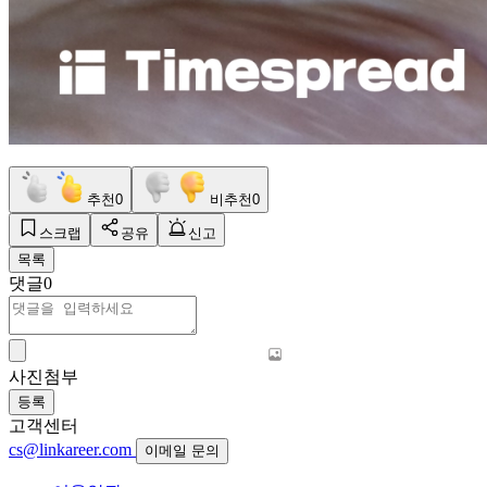
추천
0
비추천
0
스크랩
공유
신고
목록
댓글
0
사진첨부
등록
고객센터
cs@linkareer.com
이메일 문의