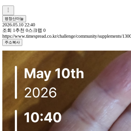
평창산마늘
2026.05.10 22:40
조회
1
추천
0
스크랩
0
https://www.timespread.co.kr/challenge/community/supplements/13
주소복사