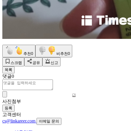
추천
0
비추천
0
스크랩
공유
신고
목록
댓글
0
사진첨부
등록
고객센터
cs@linkareer.com
이메일 문의