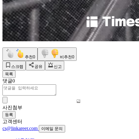
추천
0
비추천
0
스크랩
공유
신고
목록
댓글
0
사진첨부
등록
고객센터
cs@linkareer.com
이메일 문의