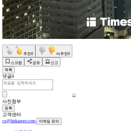
추천
0
비추천
0
스크랩
공유
신고
목록
댓글
0
사진첨부
등록
고객센터
cs@linkareer.com
이메일 문의