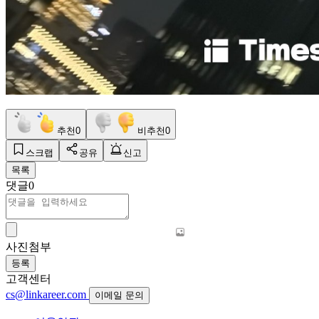
추천
0
비추천
0
스크랩
공유
신고
목록
댓글
0
사진첨부
등록
고객센터
cs@linkareer.com
이메일 문의