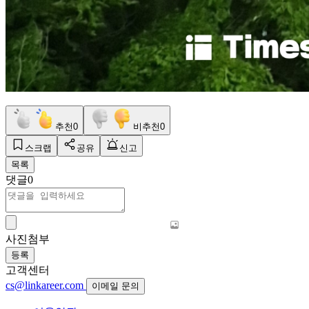
추천
0
비추천
0
스크랩
공유
신고
목록
댓글
0
사진첨부
등록
고객센터
cs@linkareer.com
이메일 문의