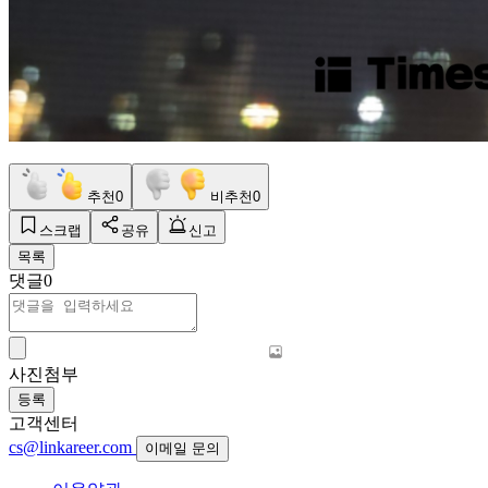
추천
0
비추천
0
스크랩
공유
신고
목록
댓글
0
사진첨부
등록
고객센터
cs@linkareer.com
이메일 문의