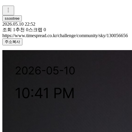
ssootree
2026.05.10 22:52
조회
1
추천
0
스크랩
0
https://www.timespread.co.kr/challenge/community/sky/130056656
주소복사