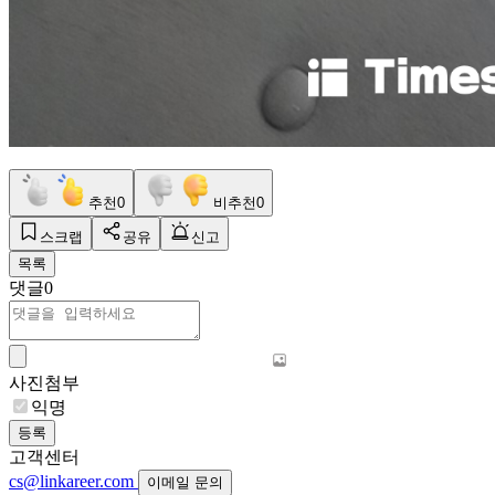
추천
0
비추천
0
스크랩
공유
신고
목록
댓글
0
사진첨부
익명
등록
고객센터
cs@linkareer.com
이메일 문의