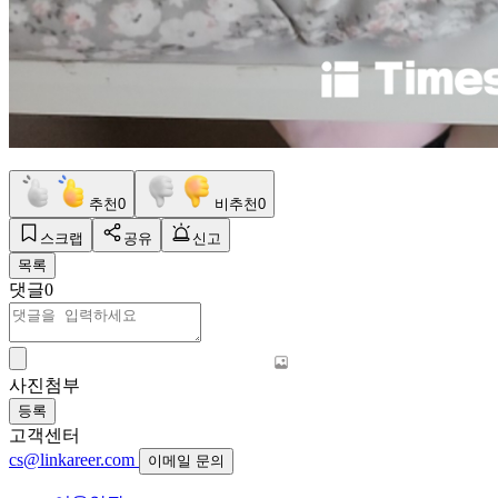
추천
0
비추천
0
스크랩
공유
신고
목록
댓글
0
사진첨부
등록
고객센터
cs@linkareer.com
이메일 문의