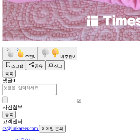
추천
0
비추천
0
스크랩
공유
신고
목록
댓글
0
사진첨부
등록
고객센터
cs@linkareer.com
이메일 문의