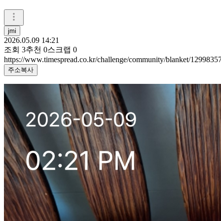
jmi
2026.05.09 14:21
조회
3
추천
0
스크랩
0
https://www.timespread.co.kr/challenge/community/blanket/1299835
주소복사