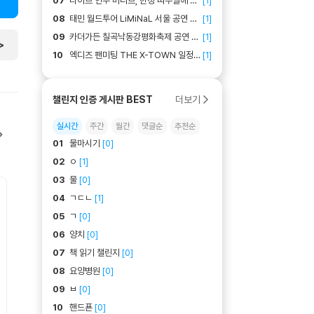
07
다이브 인투 미니브, 한정 띠부씰에 다
[
1
]
이브들 폭발적 반응! 부산 상륙도 확
08
태민 월드투어 LiMiNaL 서울 공연 확
[
1
]
정?
정! 티켓팅 예매 일정 정보 정리
09
카더가든 칠곡낙동강평화축제 공연 정
[
1
]
>
보! 칠곡낙동강평화축제 2026 라인업
10
엑디즈 팬미팅 THE X-TOWN 일정
[
1
]
누구?
공개?! 빌런즈가 꼭 알아야할 세번째
팬미팅 정보는?
더보기
챌린지 인증 게시판 BEST
실시간
주간
월간
댓글순
추천순
01
물마시기
[
0
]
02
ㅇ
[
1
]
03
물
[
0
]
04
ㄱㄷㄴ
[
1
]
05
ㄱ
[
0
]
06
양치
[
0
]
07
책 읽기 챌린지
[
0
]
08
요양병원
[
0
]
09
ㅂ
[
0
]
10
핸드푠
[
0
]