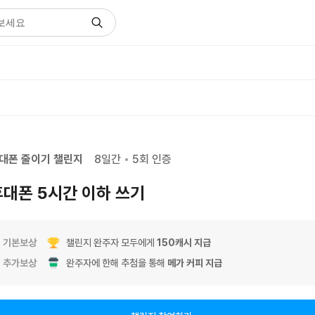
대폰 줄이기 챌린지
8
일간
5
회 인증
휴대폰 5시간 이하 쓰기
기본보상
챌린지 완주자 모두에게
150
캐시 지급
추가보상
완주자에 한해 추첨을 통해
메가 커피
지급