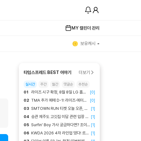
MY 캘린더 관리
보유캐시
-
더보기
타임스프레드 BEST 이야기
실시간
주간
월간
댓글순
추천순
01
라이즈 시구 확정, 8월 8일 LG 홈경
[
0
]
기장에서 성찬 마운드에 은석 시타! 경
02
TMA 추가 예매 D-1! 라이즈·에이티
[
0
]
기 이후 무대까지 선다고?
즈·아일릿 부산에서 볼 마지막 기회
03
SMTOWN RUN 티켓 오늘 오픈, 샤
[
1
]
이니 민호가 쏘아 올린 SM 첫 러닝 축
04
승관 제주도 고깃집 미담 관련 입장 해
[
1
]
제!
명? 선결제 미담 사실이 아니다?
05
Surfin' Boy 가사 궁금하다면? 조이
[
1
]
가 밝힌 단독 작사 비하인드 총정리
06
KWDA 2026 4차 라인업 떴다! 르세
[
1
]
라핌 컴백 열기 그대로 킨텍스로?