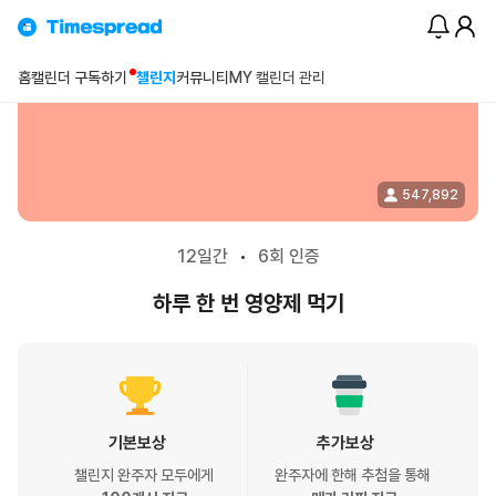
챌린지
>
영양제 먹기 챌린지
홈
캘린더 구독하기
챌린지
커뮤니티
MY 캘린더 관리
547,892
12
일간
6
회 인증
영
양
하루 한 번 영양제 먹기
제
먹
기
챌
린
기본보상
추가보상
지
챌린지 완주자 모두에게
완주자에 한해 추첨을 통해