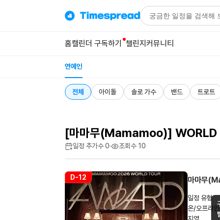
홈
캘린더 구독하기
챌린지
커뮤니티
연예인
전체
아이돌
솔로 가수
밴드
트로트
[마마무(Mamamoo)] WORLD T
일정 추가수
0
조회수
10
D-12
마마무(M
일정 유형
온/오프라인
지역