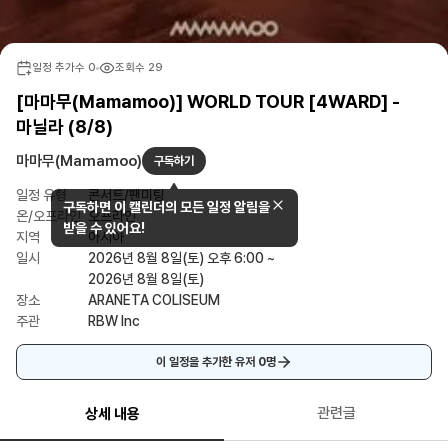
일정 추가수
0
조회수
29
[마마무(Mamamoo)] WORLD TOUR [4WARD] -
마닐라 (8/8)
마마무(Mamamoo)
구독하기
일정 유형
콘서트/팬미팅
구독하면 이 캘린더의 모든 일정 알림을
온/오프라인
오프라인
받을 수 있어요!
지역
아시아
일시
2026년 8월 8일(토) 오후 6:00 ~
2026년 8월 8일(토)
장소
ARANETA COLISEUM
주관
RBW Inc
이 일정을 추가한 유저
0
명
관련글
상세 내용