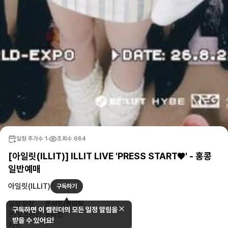
일정 추가수
1
조회수
684
[아일릿(ILLIT)] ILLIT LIVE 'PRESS START♥︎' - 홍콩
일반예매
아일릿(ILLIT)
구독하기
일정 유형
콘서트/팬미팅
구독하면 이 캘린더의 모든 일정 알림을
온/오프라인
온라인
받을 수 있어요!
지역
-