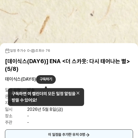
일정 추가수
0
조회수
76
[데이식스(DAY6)] ENA <더 스카웃: 다시 태어나는 별>
(5/8)
데이식스(DAY6)
구독하기
일정 유형
방송
구독하면 이 캘린더의 모든 일정 알림을
온/오프라인
온라인
받을 수 있어요!
지역
-
일시
2026년 5월 8일(금)
장소
-
주관
-
이 일정을 추가한 유저
0
명