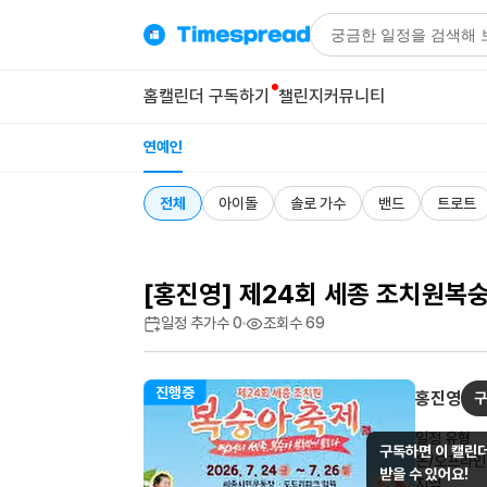
홈
캘린더 구독하기
챌린지
커뮤니티
연예인
전체
아이돌
솔로 가수
밴드
트로트
[홍진영] 제24회 세종 조치원복숭
일정 추가수
0
조회수
69
진행중
홍진영
구
일정 유형
구독하면 이 캘린더
온/오프라인
받을 수 있어요!
지역