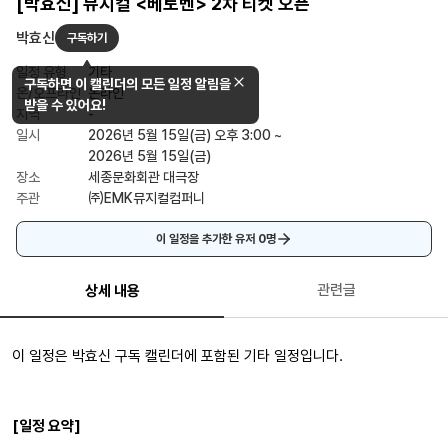
[박효신] 뮤지컬 <베토벤> 2차 티켓 오픈
박효신
구독하기
일정 유형
기타
구독하면 이 캘린더의 모든 일정 알림을
온/오프라인
온라인
받을 수 있어요!
지역
-
일시
2026년 5월 15일(금) 오후 3:00 ~
2026년 5월 15일(금)
장소
세종문화회관 대극장
주관
㈜EMK뮤지컬컴퍼니
이 일정을 추가한 유저
0
명
관련글
상세 내용
이 일정은 박효신 구독 캘린더에 포함된 기타 일정입니다.
[일정 요약]