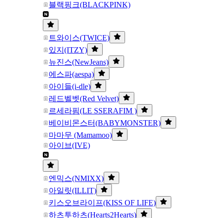
블랙핑크(BLACKPINK)
트와이스(TWICE)
있지(ITZY)
뉴진스(NewJeans)
에스파(aespa)
아이들(i-dle)
레드벨벳(Red Velvet)
르세라핌(LE SSERAFIM )
베이비몬스터(BABYMONSTER)
마마무 (Mamamoo)
아이브(IVE)
엔믹스(NMIXX)
아일릿(ILLIT)
키스오브라이프(KISS OF LIFE)
하츠투하츠(Hearts2Hearts)