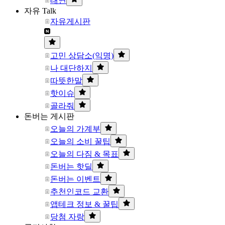
태연
자유 Talk
자유게시판
고민 상담소(익명)
나 대단하지
따뜻한말
핫이슈
골라줘
돈버는 게시판
오늘의 가계부
오늘의 소비 꿀팁
오늘의 다짐 & 목표
돈버는 핫딜
돈버는 이벤트
추천인코드 교환
앱테크 정보 & 꿀팁
당첨 자랑