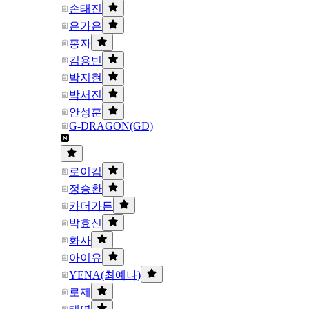
손태진
은가은
홍자
김용빈
박지현
박서진
안성훈
G-DRAGON(GD)
로이킴
정승환
카더가든
박효신
화사
아이유
YENA(최예나)
로제