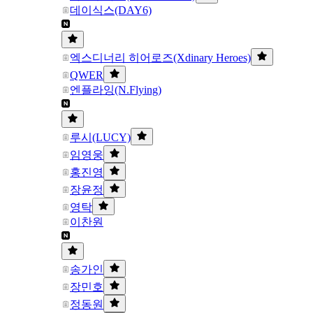
데이식스(DAY6)
엑스디너리 히어로즈(Xdinary Heroes)
QWER
엔플라잉(N.Flying)
루시(LUCY)
임영웅
홍진영
장윤정
영탁
이찬원
송가인
장민호
정동원