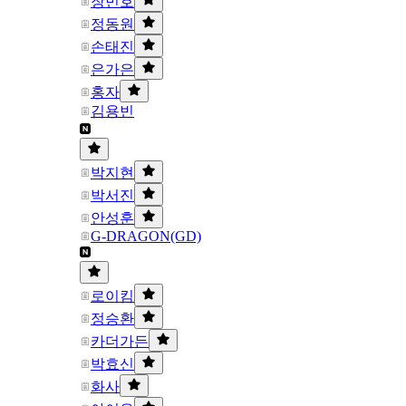
장민호
정동원
손태진
은가은
홍자
김용빈
박지현
박서진
안성훈
G-DRAGON(GD)
로이킴
정승환
카더가든
박효신
화사