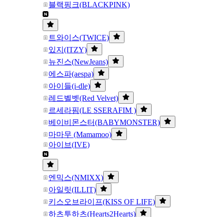
블랙핑크(BLACKPINK)
트와이스(TWICE)
있지(ITZY)
뉴진스(NewJeans)
에스파(aespa)
아이들(i-dle)
레드벨벳(Red Velvet)
르세라핌(LE SSERAFIM )
베이비몬스터(BABYMONSTER)
마마무 (Mamamoo)
아이브(IVE)
엔믹스(NMIXX)
아일릿(ILLIT)
키스오브라이프(KISS OF LIFE)
하츠투하츠(Hearts2Hearts)