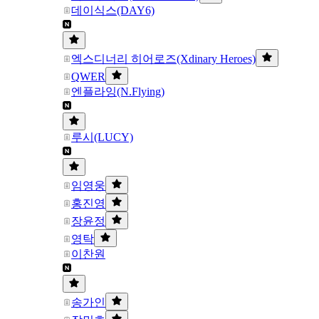
데이식스(DAY6)
엑스디너리 히어로즈(Xdinary Heroes)
QWER
엔플라잉(N.Flying)
루시(LUCY)
임영웅
홍진영
장윤정
영탁
이찬원
송가인