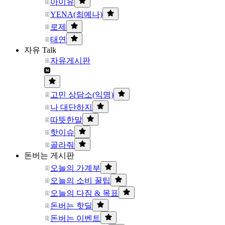
아이유
YENA(최예나)
로제
태연
자유 Talk
자유게시판
고민 상담소(익명)
나 대단하지
따뜻한말
핫이슈
골라줘
돈버는 게시판
오늘의 가계부
오늘의 소비 꿀팁
오늘의 다짐 & 목표
돈버는 핫딜
돈버는 이벤트