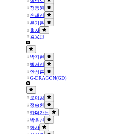
장민호
정동원
손태진
은가은
홍자
김용빈
박지현
박서진
안성훈
G-DRAGON(GD)
로이킴
정승환
카더가든
박효신
화사