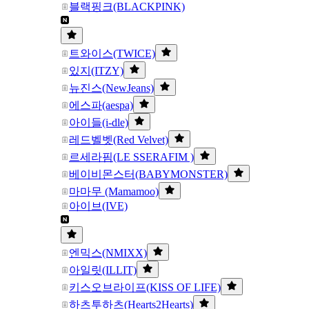
블랙핑크(BLACKPINK)
트와이스(TWICE)
있지(ITZY)
뉴진스(NewJeans)
에스파(aespa)
아이들(i-dle)
레드벨벳(Red Velvet)
르세라핌(LE SSERAFIM )
베이비몬스터(BABYMONSTER)
마마무 (Mamamoo)
아이브(IVE)
엔믹스(NMIXX)
아일릿(ILLIT)
키스오브라이프(KISS OF LIFE)
하츠투하츠(Hearts2Hearts)