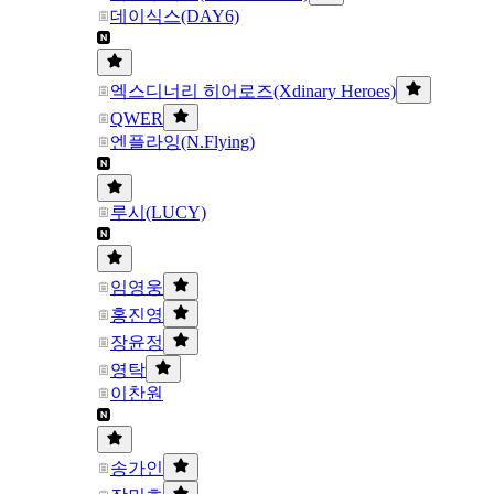
데이식스(DAY6)
엑스디너리 히어로즈(Xdinary Heroes)
QWER
엔플라잉(N.Flying)
루시(LUCY)
임영웅
홍진영
장윤정
영탁
이찬원
송가인