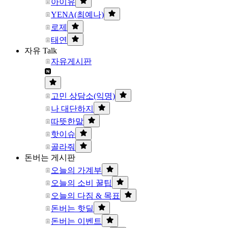
아이유
YENA(최예나)
로제
태연
자유 Talk
자유게시판
고민 상담소(익명)
나 대단하지
따뜻한말
핫이슈
골라줘
돈버는 게시판
오늘의 가계부
오늘의 소비 꿀팁
오늘의 다짐 & 목표
돈버는 핫딜
돈버는 이벤트