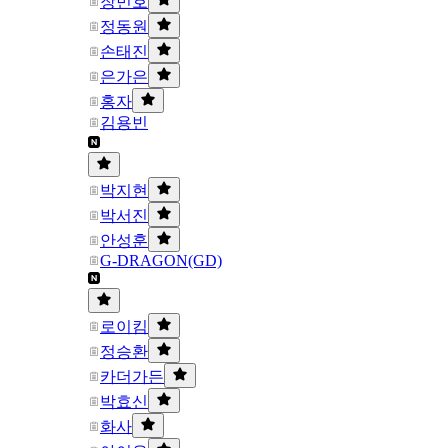
장민호
정동원
손태진
은가은
홍자
김용빈
박지현
박서진
안성훈
G-DRAGON(GD)
로이킴
정승환
카더가든
박효신
화사