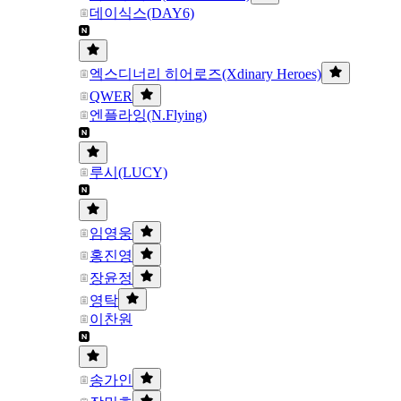
데이식스(DAY6)
엑스디너리 히어로즈(Xdinary Heroes)
QWER
엔플라잉(N.Flying)
루시(LUCY)
임영웅
홍진영
장윤정
영탁
이찬원
송가인