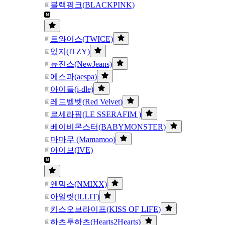
블랙핑크(BLACKPINK)
트와이스(TWICE)
있지(ITZY)
뉴진스(NewJeans)
에스파(aespa)
아이들(i-dle)
레드벨벳(Red Velvet)
르세라핌(LE SSERAFIM )
베이비몬스터(BABYMONSTER)
마마무 (Mamamoo)
아이브(IVE)
엔믹스(NMIXX)
아일릿(ILLIT)
키스오브라이프(KISS OF LIFE)
하츠투하츠(Hearts2Hearts)