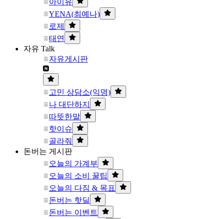
아이유
YENA(최예나)
로제
태연
자유 Talk
자유게시판
고민 상담소(익명)
나 대단하지
따뜻한말
핫이슈
골라줘
돈버는 게시판
오늘의 가계부
오늘의 소비 꿀팁
오늘의 다짐 & 목표
돈버는 핫딜
돈버는 이벤트