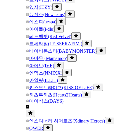
있지(ITZY)
뉴진스(NewJeans)
에스파(aespa)
아이들(i-dle)
레드벨벳(Red Velvet)
르세라핌(LE SSERAFIM )
베이비몬스터(BABYMONSTER)
마마무 (Mamamoo)
아이브(IVE)
엔믹스(NMIXX)
아일릿(ILLIT)
키스오브라이프(KISS OF LIFE)
하츠투하츠(Hearts2Hearts)
데이식스(DAY6)
엑스디너리 히어로즈(Xdinary Heroes)
QWER