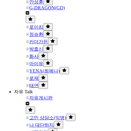
안성훈
G-DRAGON(GD)
로이킴
정승환
카더가든
박효신
화사
아이유
YENA(최예나)
로제
태연
자유 Talk
자유게시판
고민 상담소(익명)
나 대단하지