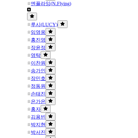
엔플라잉(N.Flying)
루시(LUCY)
임영웅
홍진영
장윤정
영탁
이찬원
송가인
장민호
정동원
손태진
은가은
홍자
김용빈
박지현
박서진