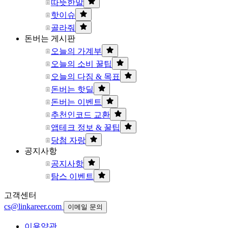
따뜻한말
핫이슈
골라줘
돈버는 게시판
오늘의 가계부
오늘의 소비 꿀팁
오늘의 다짐 & 목표
돈버는 핫딜
돈버는 이벤트
추천인코드 교환
앱테크 정보 & 꿀팁
당첨 자랑
공지사항
공지사항
탐스 이벤트
고객센터
cs@linkareer.com
이메일 문의
이용약관