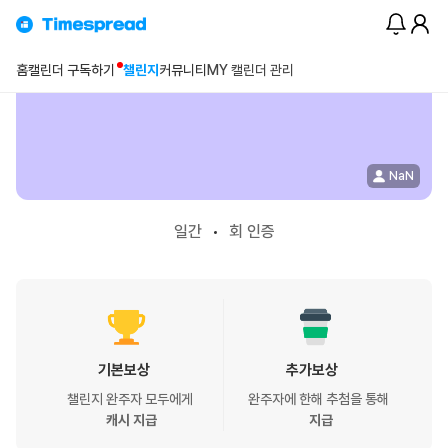
챌린지
>
홈
캘린더 구독하기
챌린지
커뮤니티
MY 캘린더 관리
NaN
일간
회 인증
기본보상
추가보상
챌린지 완주자 모두에게
완주자에 한해 추첨을 통해
캐시 지급
지급