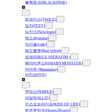
블랙핑크(BLACKPINK)
트와이스(TWICE)
있지(ITZY)
뉴진스(NewJeans)
에스파(aespa)
아이들(i-dle)
레드벨벳(Red Velvet)
르세라핌(LE SSERAFIM )
베이비몬스터(BABYMONSTER)
마마무 (Mamamoo)
아이브(IVE)
엔믹스(NMIXX)
아일릿(ILLIT)
키스오브라이프(KISS OF LIFE)
하츠투하츠(Hearts2Hearts)