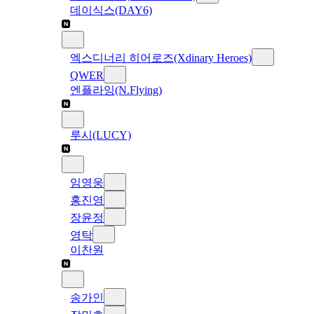
데이식스(DAY6)
엑스디너리 히어로즈(Xdinary Heroes)
QWER
엔플라잉(N.Flying)
루시(LUCY)
임영웅
홍진영
장윤정
영탁
이찬원
송가인