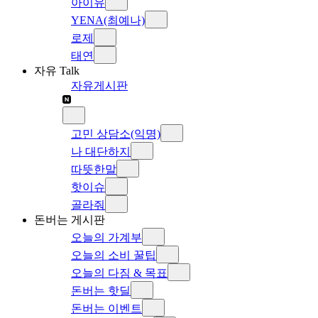
아이유
YENA(최예나)
로제
태연
자유 Talk
자유게시판
고민 상담소(익명)
나 대단하지
따뜻한말
핫이슈
골라줘
돈버는 게시판
오늘의 가계부
오늘의 소비 꿀팁
오늘의 다짐 & 목표
돈버는 핫딜
돈버는 이벤트