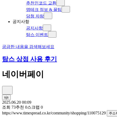
추천인코드 교환
앱테크 정보 & 꿀팁
당첨 자랑
공지사항
공지사항
탐스 이벤트
궁금한 내용을 검색해보세요
탐스 상점 사용 후기
네이버페이
sjs
2025.06.20 00:09
조회
73
추천
0
스크랩
0
https://www.timespread.co.kr/community/shopping/110075129
주소