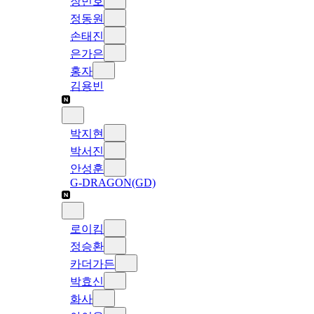
장민호
정동원
손태진
은가은
홍자
김용빈
박지현
박서진
안성훈
G-DRAGON(GD)
로이킴
정승환
카더가든
박효신
화사