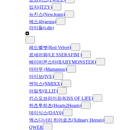
있지(ITZY)
뉴진스(NewJeans)
에스파(aespa)
아이들(i-dle)
레드벨벳(Red Velvet)
르세라핌(LE SSERAFIM )
베이비몬스터(BABYMONSTER)
마마무 (Mamamoo)
아이브(IVE)
엔믹스(NMIXX)
아일릿(ILLIT)
키스오브라이프(KISS OF LIFE)
하츠투하츠(Hearts2Hearts)
데이식스(DAY6)
엑스디너리 히어로즈(Xdinary Heroes)
QWER