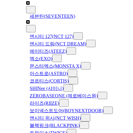
세븐틴(SEVENTEEN)
엔시티 127(NCT 127)
엔시티 드림(NCT DREAM)
에이티즈(ATEEZ)
엑소(EXO)
몬스타엑스(MONSTA X)
아스트로(ASTRO)
코르티스(CORTIS)
SHINee (샤이니)
ZEROBASEONE (제로베이스원)
라이즈(RIIZE)
보이넥스트도어(BOYNEXTDOOR)
엔시티 위시(NCT WISH)
블랙핑크(BLACKPINK)
트와이스(TWICE)