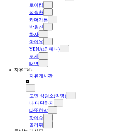
로이킴
정승환
카더가든
박효신
화사
아이유
YENA(최예나)
로제
태연
자유 Talk
자유게시판
고민 상담소(익명)
나 대단하지
따뜻한말
핫이슈
골라줘