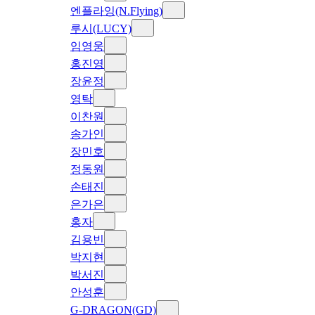
엔플라잉(N.Flying)
루시(LUCY)
임영웅
홍진영
장윤정
영탁
이찬원
송가인
장민호
정동원
손태진
은가은
홍자
김용빈
박지현
박서진
안성훈
G-DRAGON(GD)